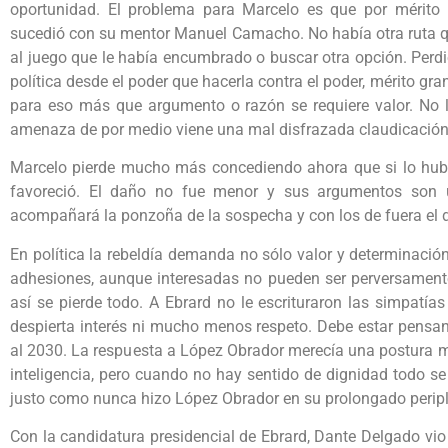
oportunidad. El problema para Marcelo es que por mérito p
sucedió con su mentor Manuel Camacho. No había otra ruta qu
al juego que le había encumbrado o buscar otra opción. Perd
política desde el poder que hacerla contra el poder, mérito g
para eso más que argumento o razón se requiere valor. No l
amenaza de por medio viene una mal disfrazada claudicación
Marcelo pierde mucho más concediendo ahora que si lo hubi
favoreció. El daño no fue menor y sus argumentos son u
acompañará la ponzoña de la sospecha y con los de fuera el d
En política la rebeldía demanda no sólo valor y determinación
adhesiones, aunque interesadas no pueden ser perversamente u
así se pierde todo. A Ebrard no le escrituraron las simpat
despierta interés ni mucho menos respeto. Debe estar pensan
al 2030. La respuesta a López Obrador merecía una postura má
inteligencia, pero cuando no hay sentido de dignidad todo se p
justo como nunca hizo López Obrador en su prolongado periplo
Con la candidatura presidencial de Ebrard, Dante Delgado vio