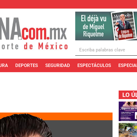
URA
DEPORTES
SEGURIDAD
ESPECTÁCULOS
ESPECIA
LO Ú