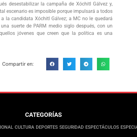
pués desestabilizar la campaña de Xóchitl Gálvez y,
 tal escenario es imposible porque impulsará a todos
o a la candidata Xóchitl Gálvez; a MC no le quedará
n, una suerte de PARM medio siglo después, con un
quellos jóvenes que creen que la política es una
Compartir en:
CATEGORÍAS
IONAL
CULTURA
DEPORTES
SEGURIDAD
ESPECTÁCULOS
ESPECI