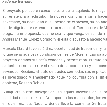
Federico Berrueto
El proyecto político en curso no es el de la izquierda; lo niega
su resistencia a redistribuir la riqueza con una reforma hace
adversario, su hostilidad a la libertad de expresión, su no h
perder dignidad en el entorno internacional. Tampoco es de M
programa ni propuesta que no sea la que venga de su líder mor
Andrés Manuel López Obrador y él está dispuesto a hacerlo va
Marcelo Ebrard tuvo su última oportunidad de trascender y la
lo que sería su nueva condición de irse de Morena. Las palab
proyecto obradorista sería condena y persecución. El trato no 
es tanto como ser un embozado de la corrupción y del cons
severidad. Recibiría el trato de traidor, con todas sus implicac
es investigado y amedrentado ¿qué no ocurriría con el infiel
gobierno, Rosario Robles.
Cualquiera puede navegar en las aguas inciertas de la po
identidad o coincidencia. No importan los malos ratos, los erro
en quien manda. Nadar a donde lleve la corriente. Se trata