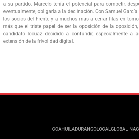
a su partido. Marcelo tenía el potencial para competir, des
eventualmente, obligarla a la declinación. Con Samuel García
los socios del Frente y a muchos más a cerrar filas en torn
más que el triste papel de ser la oposición de la oposició
candidato locuaz decidido a confundir, especialmente a a
extensión de la frivolidad digital.
COAHUILA
DURANGO
LOCAL
GLOBAL
NAC