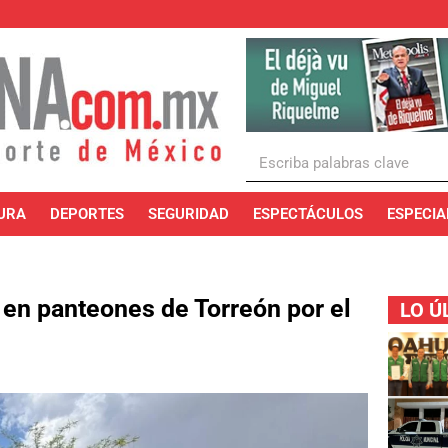
URA
DEPORTES
SEGURIDAD
ESPECTÁCULOS
ESPECIA
n panteones de Torreón por el
LO Ú