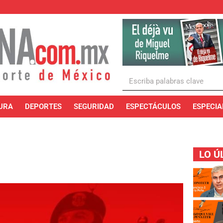
URA
DEPORTES
SEGURIDAD
ESPECTÁCULOS
ESPECIA
LO Ú