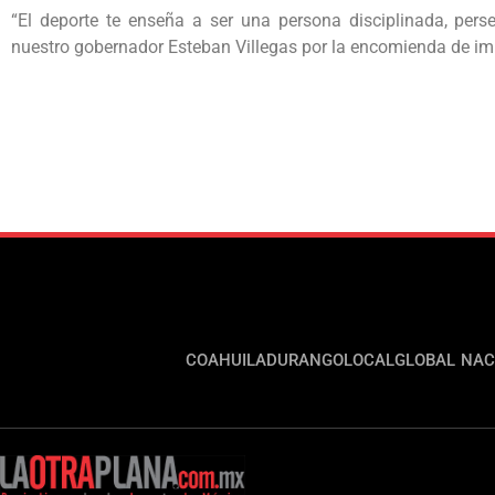
“El deporte te enseña a ser una persona disciplinada, per
nuestro gobernador Esteban Villegas por la encomienda de imp
COAHUILA
DURANGO
LOCAL
GLOBAL
NAC