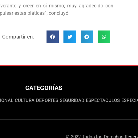
severante y creer en sí mismo; muy agradecido con
ulsar estas pláticas”, concluyó.
Compartir en:
CATEGORÍAS
IONAL
CULTURA
DEPORTES
SEGURIDAD
ESPECTÁCULOS
ESPECI
© 2022 Todos los Derechos Reserv