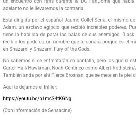
un encuentro con fans durante la DC FanDome que había n
adelanto no le llevaremos la contraria.
Está dirigida por el español Jaume Collet-Serra, el mismo d
Adam, un esclavo egipcio que recibió increíbles poderes. P
tiene la habilida de parar las balas de sus enemigos. Bla
recibió los poderes, un nombre que te sonará porque es el m
en Shazam! y Shazam! Fury of the Gods.
No sabemos si se enfrentarán en pantalla, pero los que sí es
Carter Hall/Hawkman; Noah Centineo como Albert Rothstein/
También anda por ahí Pierce Brosnan, que se mete en la piel d
Aquí te dejamos el trálier:
https://youtu.be/a1mcS4tKGNg
(Con información de Sensacine)