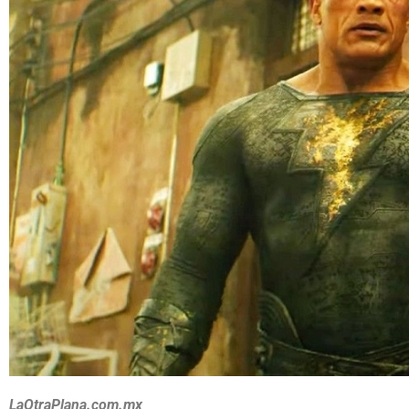
LaOtraPlana.com.mx