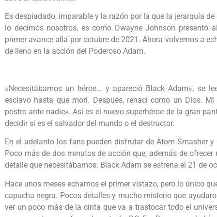
Es despiadado, imparable y la razón por la que la jerarquía d
lo decimos nosotros, es como Dwayne Johnson presentó al 
primer avance allá por octubre de 2021. Ahora volvemos a echa
de lleno en la acción del Poderoso Adam.
«Necesitábamos un héroe… y apareció Black Adam», se lee 
esclavo hasta que morí. Después, renací como un Dios. Mi 
postro ante nadie». Así es el nuevo superhéroe de la gran pa
decidir si es el salvador del mundo o el destructor.
En el adelanto los fans pueden disfrutar de Atom Smasher y
Poco más de dos minutos de acción que, además de ofrecer u
detalle que necesitábamos: Black Adam se estrena el 21 de o
Hace unos meses echamos el primer vistazo, pero lo único que
capucha negra. Pocos detalles y mucho misterio que ayudaro
ver un poco más de la cinta que va a trastocar todo el unive