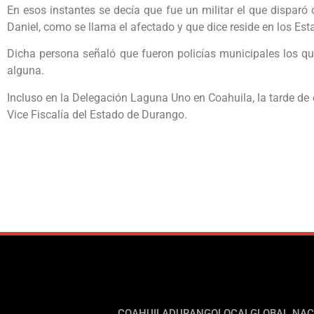
En esos instantes se decía que fue un militar el que disparó
Daniel, como se llama el afectado y que dice reside en los Es
Dicha persona señaló que fueron policías municipales los qu
alguna.
Incluso en la Delegación Laguna Uno en Coahuila, la tarde de 
Vice Fiscalía del Estado de Durango.
COAHUILA
DURANGO
LOCAL
GLOBAL
NAC