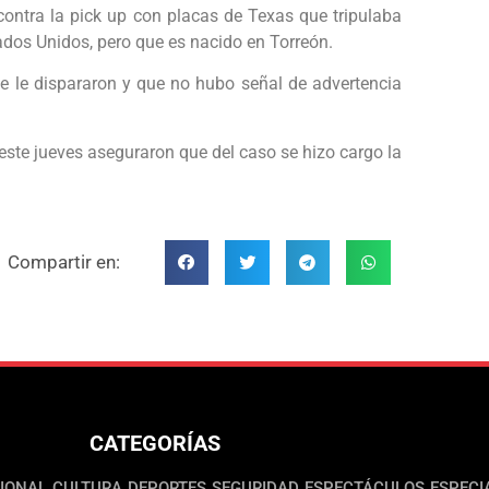
 contra la pick up con placas de Texas que tripulaba
tados Unidos, pero que es nacido en Torreón.
e le dispararon y que no hubo señal de advertencia
este jueves aseguraron que del caso se hizo cargo la
Compartir en:
CATEGORÍAS
IONAL
CULTURA
DEPORTES
SEGURIDAD
ESPECTÁCULOS
ESPECI