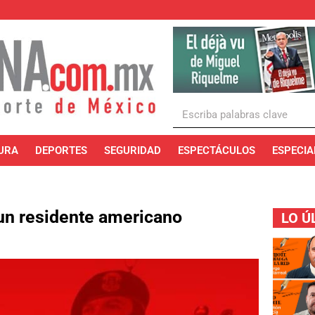
URA
DEPORTES
SEGURIDAD
ESPECTÁCULOS
ESPECIA
un residente americano
LO Ú