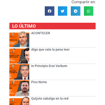
Compartir en:
LO ÚLTIMO
ACONTECER
Algo que vale la pena leer
In Principio Erat Verbum
Pico Norte
Quijote cabalga en la red