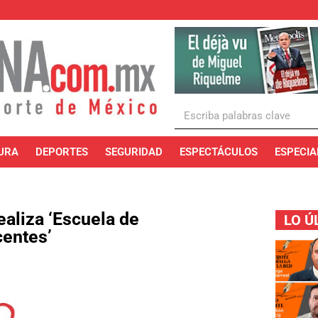
URA
DEPORTES
SEGURIDAD
ESPECTÁCULOS
ESPECIA
ealiza ‘Escuela de
LO Ú
centes’