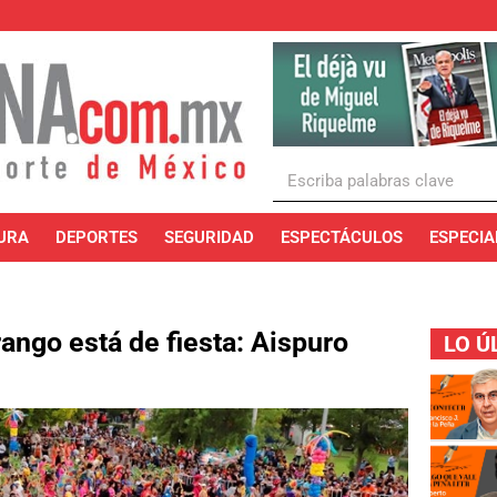
URA
DEPORTES
SEGURIDAD
ESPECTÁCULOS
ESPECIA
ngo está de fiesta: Aispuro
LO Ú