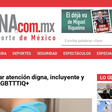
URA
DEPORTES
SEGURIDAD
ESPECTÁCULOS
ESPECIA
r atención digna, incluyente y
LO Ú
 LGBTTTIQ+