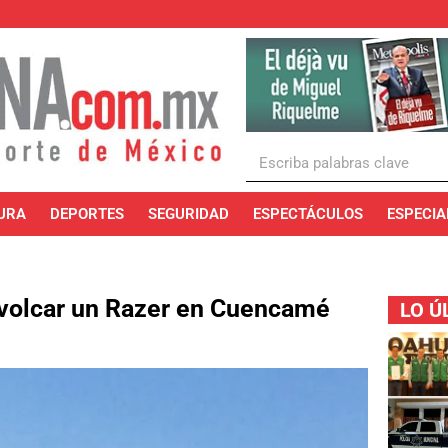
URA
DEPORTES
SEGURIDAD
ESPECTÁCULOS
ESPECIA
volcar un Razer en Cuencamé
LO Ú