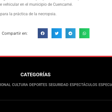
e vehicular en el municipio de Cuencamé.
ara la práctica de la necropsia.
Compartir en:
CATEGORÍAS
IONAL
CULTURA
DEPORTES
SEGURIDAD
ESPECTÁCULOS
ESPECI