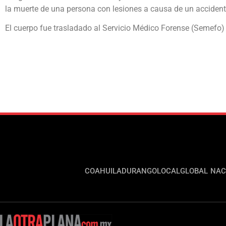
la muerte de una persona con lesiones a causa de un accident
El cuerpo fue trasladado al Servicio Médico Forense (Semefo) p
COAHUILA
DURANGO
LOCAL
GLOBAL
NAC