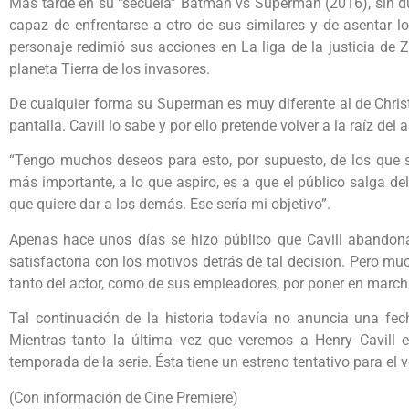
Más tarde en su “secuela” Batman vs Superman (2016), sin d
capaz de enfrentarse a otro de sus similares y de asentar l
personaje redimió sus acciones en La liga de la justicia de 
planeta Tierra de los invasores.
De cualquier forma su Superman es muy diferente al de Chris
pantalla. Cavill lo sabe y por ello pretende volver a la raíz del 
“Tengo muchos deseos para esto, por supuesto, de los que 
más importante, a lo que aspiro, es a que el público salga de
que quiere dar a los demás. Ese sería mi objetivo”.
Apenas hace unos días se hizo público que Cavill abandonar
satisfactoria con los motivos detrás de tal decisión. Pero m
tanto del actor, como de sus empleadores, por poner en marcha
Tal continuación de la historia todavía no anuncia una fec
Mientras tanto la última vez que veremos a Henry Cavill en
temporada de la serie. Ésta tiene un estreno tentativo para el 
(Con información de Cine Premiere)