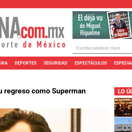
URA
DEPORTES
SEGURIDAD
ESPECTÁCULOS
ESPECIA
 su regreso como Superman
LO Ú