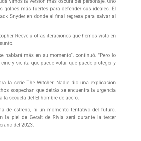
uda vimos la versión más oscura del personaje. Uno
os golpes más fuertes para defender sus ideales. El
Zack Snyder en donde al final regresa para salvar al
topher Reeve u otras iteraciones que hemos visto en
asunto.
se hablará más en su momento”, continuó. “Pero lo
l cine y sienta que puede volar, que puede proteger y
á la serie The Witcher. Nadie dio una explicación
uchos sospechan que detrás se encuentra la urgencia
 la secuela del El hombre de acero.
ha de estreno, ni un momento tentativo del futuro.
 la piel de Geralt de Rivia será durante la tercer
verano del 2023.