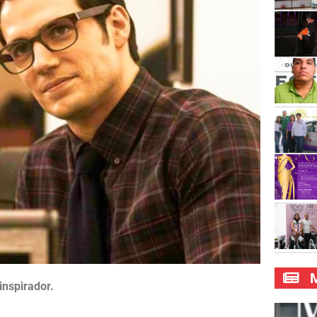
M
nspirador.