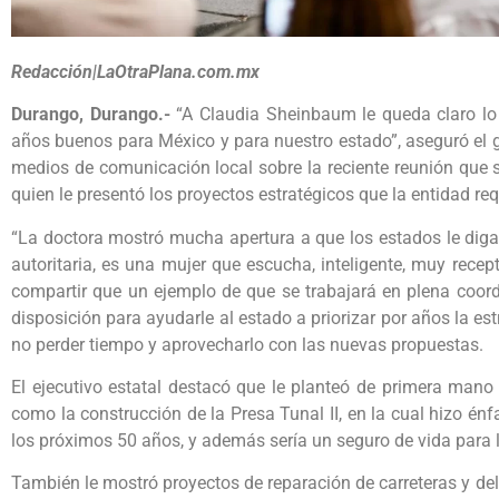
Redacción|LaOtraPlana.com.mx
Durango, Durango.-
“A Claudia Sheinbaum le queda claro lo
años buenos para México y para nuestro estado”, aseguró el go
medios de comunicación local sobre la reciente reunión que s
quien le presentó los proyectos estratégicos que la entidad req
“La doctora mostró mucha apertura a que los estados le diga
autoritaria, es una mujer que escucha, inteligente, muy recepti
compartir que un ejemplo de que se trabajará en plena coor
disposición para ayudarle al estado a priorizar por años la est
no perder tiempo y aprovecharlo con las nuevas propuestas.
El ejecutivo estatal destacó que le planteó de primera man
como la construcción de la Presa Tunal II, en la cual hizo én
los próximos 50 años, y además sería un seguro de vida para 
También le mostró proyectos de reparación de carreteras y del p