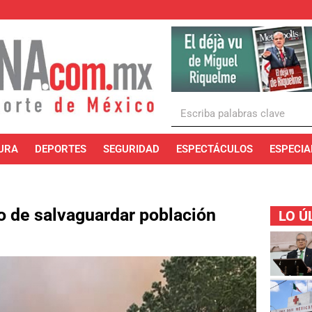
URA
DEPORTES
SEGURIDAD
ESPECTÁCULOS
ESPECIA
o de salvaguardar población
LO Ú