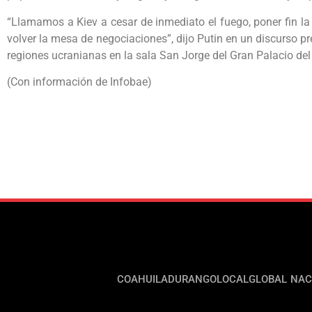
“Llamamos a Kiev a cesar de inmediato el fuego, poner fin la 
volver la mesa de negociaciones”, dijo Putin en un discurso pr
regiones ucranianas en la sala San Jorge del Gran Palacio del
(Con información de Infobae)
COAHUILA
DURANGO
LOCAL
GLOBAL
NAC