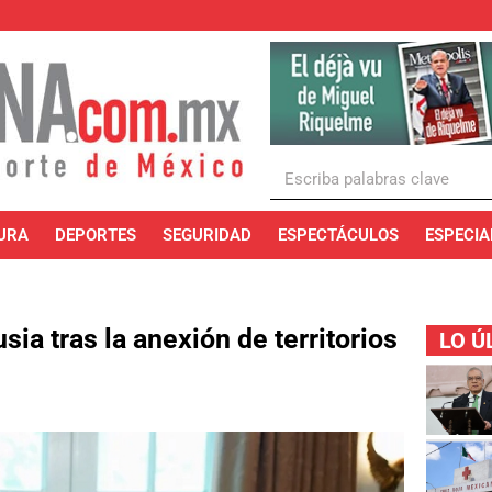
URA
DEPORTES
SEGURIDAD
ESPECTÁCULOS
ESPECIA
ia tras la anexión de territorios
LO Ú