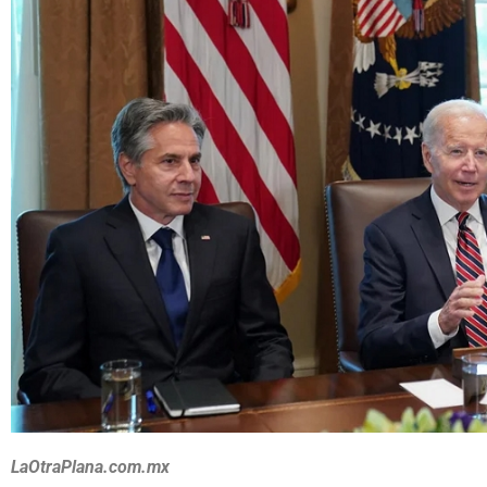
LaOtraPlana.com.mx