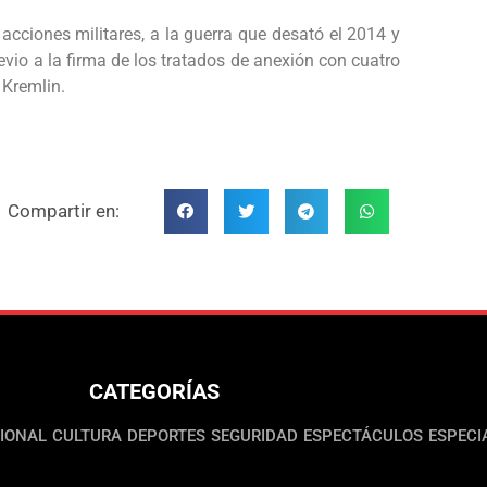
acciones militares, a la guerra que desató el 2014 y
evio a la firma de los tratados de anexión con cuatro
 Kremlin.
Compartir en:
CATEGORÍAS
IONAL
CULTURA
DEPORTES
SEGURIDAD
ESPECTÁCULOS
ESPECI