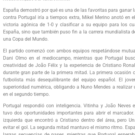
España demostró por qué es una de las favoritas para ganar 
contra Portugal iría a tiempos extra, Mikel Merino anotó en
victoria agónica de 1-0 y clasificar a su equipo para los cu
España, sino que también puso fin a la carrera mundialista d
una Copa del Mundo.
El partido comenzó con ambos equipos respetándose mutuame
Dani Olmo en el mediocampo, mientras que Portugal busc
creatividad de João Félix y la experiencia de Cristiano Ron
durante gran parte de la primera mitad. La primera ocasión 
futbolista más desequilibrante del equipo español. El jo
superioridad numérica, obligando a Nuno Mendes a realizar u
en el segundo tiempo.
Portugal respondió con inteligencia. Vitinha y João Neves 
tuvo dos oportunidades importantes para abrir el marcador.
izquierda que encontró a Cristiano dentro del área, pero U
evitar el gol. La segunda mitad mantuvo el mismo ritmo. Espa
largas secuencias de pases, mientras que Portugal esperab