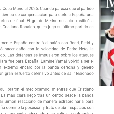
la Copa Mundial 2026. Cuando parecía que el partido
 el tiempo de compensación para darle a España una
artos de final. El gol de Merino no solo clasificó a
e Cristiano Ronaldo, quien jugó su último partido en
nte. España controló el balón con Rodri, Pedri y
ó hacer daño con la velocidad de Pedro Neto, la
aldo. Las defensas se impusieron sobre los ataques
clara fue para España. Lamine Yamal volvió a ser el
ven extremo encaró por la banda derecha y generó
n gran esfuerzo defensivo antes de salir lesionado
equilibraron el mediocampo, mientras que Cristiano
 La más clara llegó tras un centro desde la banda
nai Simón reaccionó de manera extraordinaria para
ña dominó la posesión y trató de abrir espacios con
a el momento adecuado para salir al contragolpe.