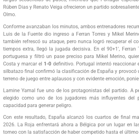
Rúben Dias y Renato Veiga ofrecieron un partido sobresalient
Olmo.
Conforme avanzaban los minutos, ambos entrenadores recurrie
Luis de la Fuente dio ingreso a Ferran Torres y Mikel Meri
también refrescó su ataque, pero nunca logró recuperar el con
tiempos extra, llegó la jugada decisiva. En el 90+1′, Ferran
portuguesa y filtró un pase preciso para Mikel Merino, quie
Costa y marcar el
1-0
definitivo. Portugal intentó reaccionar
silbatazo final confirmó la clasificación de España y provoc
terreno de juego entre aplausos y con evidente emoción, poni
Lamine Yamal fue uno de los protagonistas del partido. A pe
elegido como uno de los jugadores más influyentes del p
capacidad para generar peligro.
Con este resultado, España alcanzó los cuartos de final ma
2026. La Roja enfrentará ahora a Bélgica por un lugar en la
torneo con la satisfacción de haber competido hasta el último