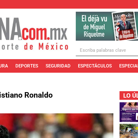
URA
DEPORTES
SEGURIDAD
ESPECTÁCULOS
ESPECIA
istiano Ronaldo
LO Ú