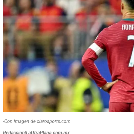
-Con imagen de clarosports.com
Redacción|LaOtraPlana.com.mx