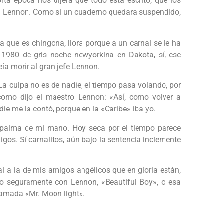
rta época nos dijera que todo está escrito, que los
ohn Lennon. Como si un cuaderno quedara suspendido,
 que es chingona, llora porque a un carnal se le ha
 1980 de gris noche newyorkina en Dakota, sí, ese
eía morir al gran jefe Lennon.
a culpa no es de nadie, el tiempo pasa volando, por
omo dijo el maestro Lennon: «Así, como volver a
die me la contó, porque en la «Caribe» iba yo.
 palma de mi mano. Hoy seca por el tiempo parece
os. Sí carnalitos, aún bajo la sentencia inclemente
l a la de mis amigos angélicos que en gloria están,
o seguramente con Lennon, «Beautiful Boy», o esa
lamada «Mr. Moon light».