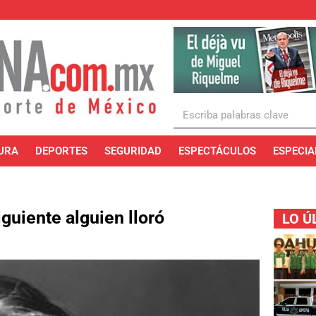
URA
DEPORTES
SEGURIDAD
ESPECTÁCULOS
ESPECIA
iguiente alguien lloró
LO Ú