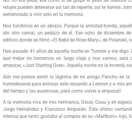
No, no era peda, era como si de golpe el peso de nuestra co
relojes pueden detenerse así tan de repente, así te llames J
sentenciado a vivir sólo en la memoria.
Nos fundimos en un abrazo. Porque la amistad honda, aquella
ido otro carnal, un pedazo de él. Ese ocho de diciembre de
edificio donde se filmó «El Bebé de Rose Mary», de Polanski, v
Han pasado 41 años de aquella noche en Torreón y me digo: L
qué mejor no tomamos un largo viaje y nos vamos, será c
empezar, «Just Starting Over». Aquella noche no la inventé, na
Aún me parece sentir la lágrima de mi amigo Pancho en la
humedecerse para entonar este recuerdo a Lennon y a mis amig
del tiempo y las ausencias; ¡será como volver a empezar!
A la memoria viva de mis hermanos, Oscar, Cuau y en especia
Jorge Hernández y Francisco Amparán. Éste último cantand
intensa que tanto gustaba al compás de su «Marlboro» rojo, l