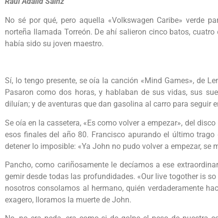
Raúl Adalid Sainz
No sé por qué, pero aquella «Volkswagen Caribe» verde par
norteña llamada Torreón. De ahí salieron cinco batos, cuatro 
había sido su joven maestro.
Sí, lo tengo presente, se oía la canción «Mind Games», de L
Pasaron como dos horas, y hablaban de sus vidas, sus su
diluían; y de aventuras que dan gasolina al carro para seguir e
Se oía en la cassetera, «Es como volver a empezar», del disc
esos finales del año 80. Francisco apurando el último trago
detener lo imposible: «Ya John no pudo volver a empezar, se m
Pancho, como cariñosamente le decíamos a ese extraordinario
gemir desde todas las profundidades. «Our live togother is so
nosotros consolamos al hermano, quién verdaderamente hací
exagero, lloramos la muerte de John.