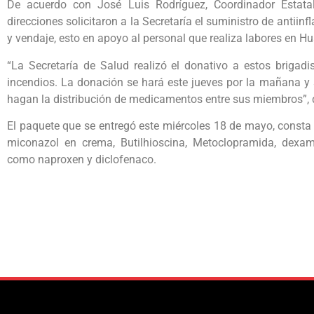
De acuerdo con José Luis Rodríguez, Coordinador Estatal
direcciones solicitaron a la Secretaría el suministro de antiin
y vendaje, esto en apoyo al personal que realiza labores en Hu
“La Secretaría de Salud realizó el donativo a estos brigad
incendios. La donación se hará este jueves por la mañana y 
hagan la distribución de medicamentos entre sus miembros”, d
El paquete que se entregó este miércoles 18 de mayo, consta
miconazol en crema, Butilhioscina, Metoclopramida, dexame
como naproxen y diclofenaco.