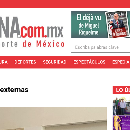
URA
DEPORTES
SEGURIDAD
ESPECTÁCULOS
ESPECIA
 externas
LO Ú