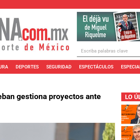
URA
DEPORTES
SEGURIDAD
ESPECTÁCULOS
ESPECIA
eban gestiona proyectos ante
LO Ú