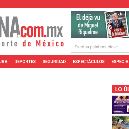
URA
DEPORTES
SEGURIDAD
ESPECTÁCULOS
ESPECIA
LO Ú