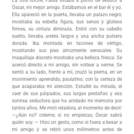
La otra noche, Paula estaba a punto de seducir a
Óscar, mi mejor amigo. Estábamos en el bar él y yo.
Ella apareció en la puerta, llevaba un palazo negro,
mostraba su esbelta figura, sus senos y glúteos
firmes, su cintura diminuta. Entró con su cabello
suelto, llevaba aretes largos y una ancha pulsera
dorada. Iba montada en tacones de vértigo,
mostrando sus pies atrozmente sensuales. Su
maquillaje discreto mostraba una belleza fresca. Se
acercó directo a mi amigo, sin voltear a verme. Se
sentó a su lado, frente a mí, cruzó la pierna, en un
movimiento aprendido, paulatino, con la certeza de
que acaparaba mi atención. Estudié su mirada, el
caer de sus párpados, sus largas pestañas y esa
sonrisa seductora que ha anidado mi memoria por
tantos años. Me miró retadora, al momento de decir:
—¿Aún no? créeme, si no empiezas, Óscar sabrá
quién soy. — Hizo un gesto, como si fuera a besar a
mi amigo y se retiró unos milímetros antes de