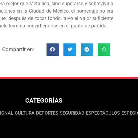
ra mejor que Metallica, sino superarse y sobrevivir a
nciones en la Ciudad de México, el homenaje no era
, después de tocar fondo, tuvo el valor suficiente
uele termina convirtiéndose en el punto de partida.
Compartir en:
CATEGORÍAS
IONAL
CULTURA
DEPORTES
SEGURIDAD
ESPECTÁCULOS
ESPECI