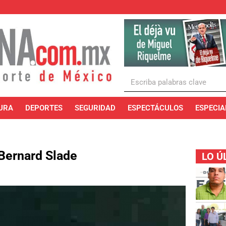
URA
DEPORTES
SEGURIDAD
ESPECTÁCULOS
ESPECIA
Bernard Slade
LO Ú