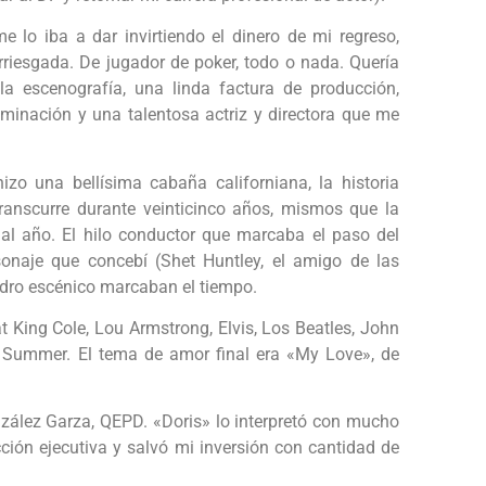
e lo iba a dar invirtiendo el dinero de mi regreso,
iesgada. De jugador de poker, todo o nada. Quería
la escenografía, una linda factura de producción,
minación y una talentosa actriz y directora que me
zo una bellísima cabaña californiana, la historia
ranscurre durante veinticinco años, mismos que la
 al año. El hilo conductor que marcaba el paso del
sonaje que concebí (Shet Huntley, el amigo de las
uadro escénico marcaban el tiempo.
t King Cole, Lou Armstrong, Elvis, Los Beatles, John
 Summer. El tema de amor final era «My Love», de
zález Garza, QEPD. «Doris» lo interpretó con mucho
cción ejecutiva y salvó mi inversión con cantidad de