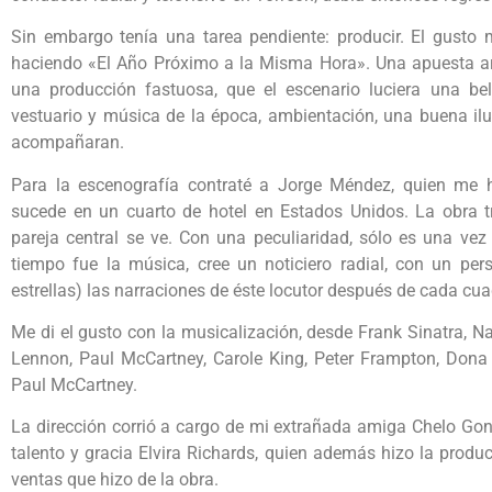
Sin embargo tenía una tarea pendiente: producir. El gusto m
haciendo «El Año Próximo a la Misma Hora». Una apuesta arr
una producción fastuosa, que el escenario luciera una bel
vestuario y música de la época, ambientación, una buena ilu
acompañaran.
Para la escenografía contraté a Jorge Méndez, quien me hi
sucede en un cuarto de hotel en Estados Unidos. La obra t
pareja central se ve. Con una peculiaridad, sólo es una vez
tiempo fue la música, cree un noticiero radial, con un per
estrellas) las narraciones de éste locutor después de cada c
Me di el gusto con la musicalización, desde Frank Sinatra, Na
Lennon, Paul McCartney, Carole King, Peter Frampton, Dona
Paul McCartney.
La dirección corrió a cargo de mi extrañada amiga Chelo Gon
talento y gracia Elvira Richards, quien además hizo la produ
ventas que hizo de la obra.