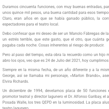
Duramos cincuenta funciones, con muy buenas entradas, para
unos quince mil pesos, una buena cantidad para esos tiempos
Claro, eran años en que se había ganado público, la con
espectadores para el teatro local.
Debo confesar que mi deseo de ser un Manolo Fábregas de la 
un estrés terrible, que este gasto, que el otro, que cuánta 
pagaba cada noche. Cosas inherentes al riesgo de producir.
Pero al paso del tiempo, esta obra la recuerdo como un hijo 
abro los ojos, veo que es 24 de Julio del 2021, hoy cumplimos 
Siempre en la misma fecha, de un año diferente y a la mism
George, así se llamaba mi personaje, «Marlon Brando», asen
Elvira Richards.
Un diciembre de 1994, develamos placa de 50 funciones e
promotor teatral y director lagunero el Dr. Alfonso Garibay, el
Posada Walle, los tres QEPD en la luminosidad. La placa alus
teatro lagunero.