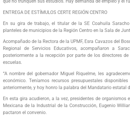
que no trunquen sus estudios. Hay demanda de empleo y el fut
ENTREGA DE ESTÍMULOS CERTE REGIÓN CENTRO
En su gira de trabajo, el titular de la SE Coahuila Sarach
planteles de municipios de la Región Centro en la Sala de Jun
Acompañado de la Rectora de la UPMF, Esra Cavazos del Bosq
Regional de Servicios Educativos, acompañaron a Sarac
posteriormente a la recepción por parte de los directores d
escuelas.
“A nombre del gobernador Miguel Riquelme, les agradecemos
económico. Teníamos recursos presupuestales disponibles y
anteriormente, y hoy honro la palabra del Mandatario estatal de
En esta gira acudieron, a la vez, presidentes de organismo
Mexicana de la Industrial de la Construcción, Eugenio Willi
pactaron el convenio.