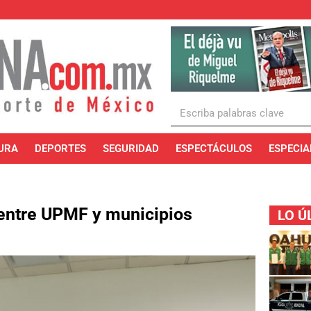
URA
DEPORTES
SEGURIDAD
ESPECTÁCULOS
ESPECIA
 entre UPMF y municipios
LO Ú