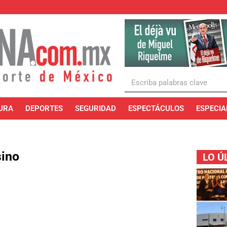
URA
DEPORTES
SEGURIDAD
ESPECTÁCULOS
ESPECIA
sino
LO Ú