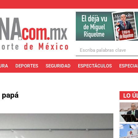
URA
DEPORTES
SEGURIDAD
ESPECTÁCULOS
ESPECIA
l papá
LO Ú