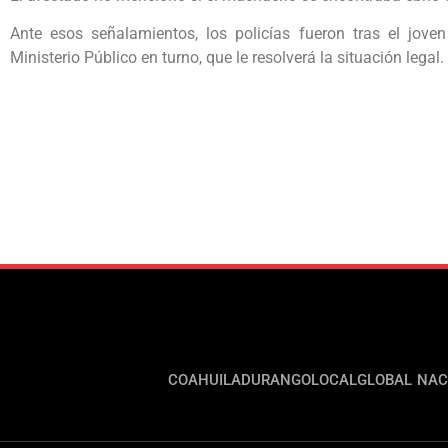
Ante esos señalamientos, los policías fueron tras el joven
Ministerio Público en turno, que le resolverá la situación legal.
COAHUILA
DURANGO
LOCAL
GLOBAL
NAC