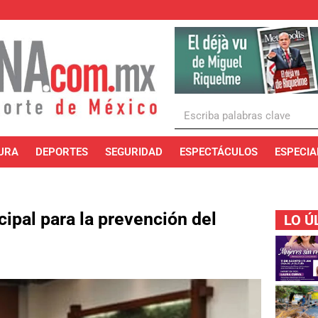
URA
DEPORTES
SEGURIDAD
ESPECTÁCULOS
ESPECIA
ipal para la prevención del
LO Ú