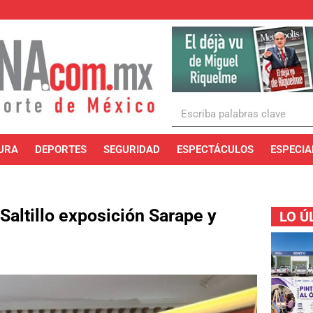
URA
DEPORTES
SEGURIDAD
ESPECTÁCULOS
ESPECIA
Saltillo exposición Sarape y
LO Ú