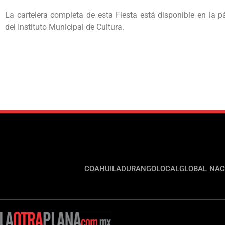
La cartelera completa de esta Fiesta está disponible en la p
del Instituto Municipal de Cultura.
COAHUILA
DURANGO
LOCAL
GLOBAL
NAC