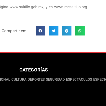
ágina www.saltillo.gob.mx, y en www.imcsaltillo.org
Compartir en:
CATEGORÍAS
IONAL
CULTURA
DEPORTES
SEGURIDAD
ESPECTÁCULOS
ESPECI