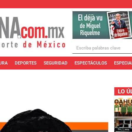
URA
DEPORTES
SEGURIDAD
ESPECTÁCULOS
ESPECIA
LO Ú