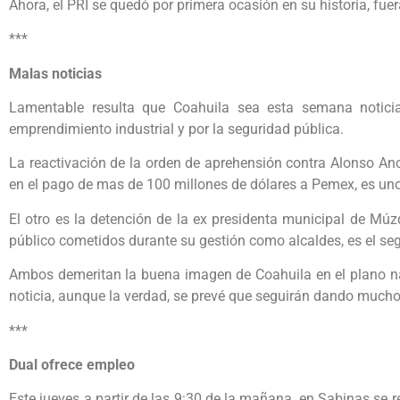
Ahora, el PRI se quedó por primera ocasión en su historia, fue
***
Malas noticias
Lamentable resulta que Coahuila sea esta semana notici
emprendimiento industrial y por la seguridad pública.
La reactivación de la orden de aprehensión contra Alonso Anc
en el pago de mas de 100 millones de dólares a Pemex, es uno
El otro es la detención de la ex presidenta municipal de Múzqu
público cometidos durante su gestión como alcaldes, es el se
Ambos demeritan la buena imagen de Coahuila en el plano nac
noticia, aunque la verdad, se prevé que seguirán dando mucho
***
Dual ofrece empleo
Este jueves a partir de las 9:30 de la mañana, en Sabinas se re