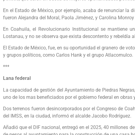
En el Estado de México, por ejemplo, acaba de renunciar la dipu
fueron Alejandra del Moral, Paola Jiménez, y Carolina Monroy
En Coahuila, el Revolucionario Institucional se mantiene u
Lostanau, y no se observa que exista descontento y rebeldía al 
El Estado de México, fue, en su oportunidad el granero de voto
y grupos políticos, como Carlos Hank y el grupo Atlacomulco.
***
Lana federal
La capacidad de gestión del Ayuntamiento de Piedras Negras,
uno de los mas beneficiados por el gobierno federal en obras 
Dos terrenos fueron desincorporados por el Congreso de Coahu
del IMSS, en la ciudad, informó el alcalde Jacobo Rodríguez.
Añadió que el DIF nacional, entregó en el 2025, 40 millones d
de pesos al ayuntamiento para la construcción de una casa h