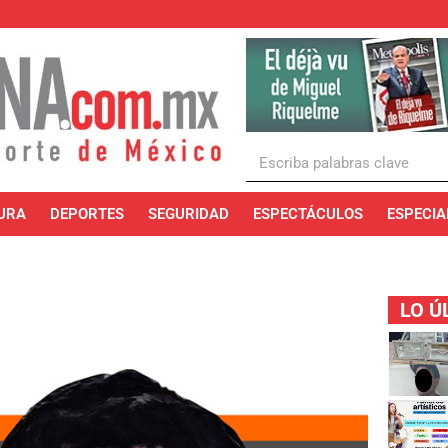
URA
DEPORTES
SEGURIDAD
ESPECTÁCULOS
ESPECIA
LO Ú