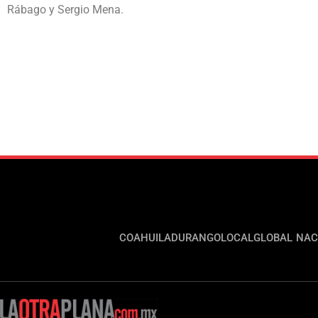
Rábago y Sergio Mena.
COAHUILA
DURANGO
LOCAL
GLOBAL
NAC