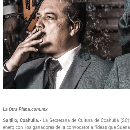
La Otra Plana.com.mx
Saltillo, Coahuila.-
La Secretaría de Cultura de Coahuila (SC) 
enero con los ganadores de la convocatoria “Ideas que Suenan