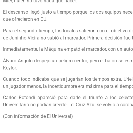
Mier, quien no tuvo nada que hacer.
El descanso llegó, justo a tiempo porque los dos equipos nece
que ofrecieron en CU.
Para el segundo tiempo, los locales salieron con el objetivo d
de Juninho Vieira no subió al marcador. Primera decisión fuerte
Inmediatamente, la Máquina empató el marcador, con un autog
Álvaro Angulo despejó un peligro centro, pero el balón se estre
Keylor.
Cuando todo indicaba que se jugarían los tiempos extra, Urie
un jugador menos, la incertidumbre era máxima para el tiempo 
Carlos Rotondi apareció para darle el triunfo a los celes
Universitario no podían creerlo… el Cruz Azul se volvió a coron
(Con información de El Universal)