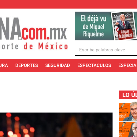
URA
DEPORTES
SEGURIDAD
ESPECTÁCULOS
ESPECIA
LO Ú