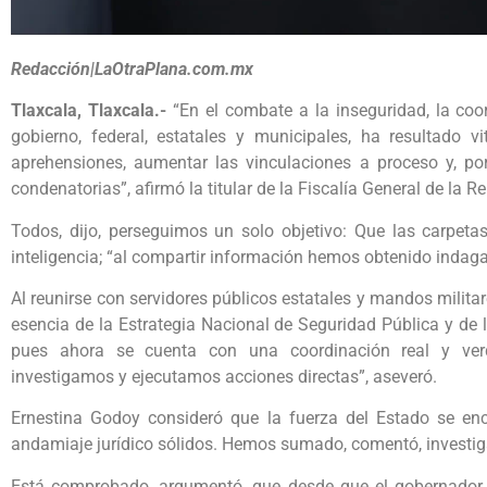
Redacción|LaOtraPlana.com.mx
Tlaxcala, Tlaxcala.-
“En el combate a la inseguridad, la coo
gobierno, federal, estatales y municipales, ha resultado 
aprehensiones, aumentar las vinculaciones a proceso y, p
condenatorias”, afirmó la titular de la Fiscalía General de la
Todos, dijo, perseguimos un solo objetivo: Que las carpeta
inteligencia; “al compartir información hemos obtenido indaga
Al reunirse con servidores públicos estatales y mandos milit
esencia de la Estrategia Nacional de Seguridad Pública y de
pues ahora se cuenta con una coordinación real y verd
investigamos y ejecutamos acciones directas”, aseveró.
Ernestina Godoy consideró que la fuerza del Estado se enc
andamiaje jurídico sólidos. Hemos sumado, comentó, investiga
Está comprobado, argumentó, que desde que el gobernador 