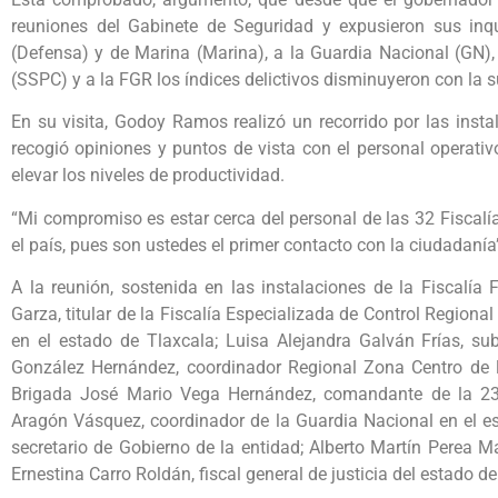
reuniones del Gabinete de Seguridad y expusieron sus inqu
(Defensa) y de Marina (Marina), a la Guardia Nacional (GN),
(SSPC) y a la FGR los índices delictivos disminuyeron con la 
En su visita, Godoy Ramos realizó un recorrido por las insta
recogió opiniones y puntos de vista con el personal operativ
elevar los niveles de productividad.
“Mi compromiso es estar cerca del personal de las 32 Fiscal
el país, pues son ustedes el primer contacto con la ciudadaní
A la reunión, sostenida en las instalaciones de la Fiscalía
Garza, titular de la Fiscalía Especializada de Control Regiona
en el estado de Tlaxcala; Luisa Alejandra Galván Frías, su
González Hernández, coordinador Regional Zona Centro de la
Brigada José Mario Vega Hernández, comandante de la 23a.
Aragón Vásquez, coordinador de la Guardia Nacional en el e
secretario de Gobierno de la entidad; Alberto Martín Perea M
Ernestina Carro Roldán, fiscal general de justicia del estado de