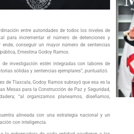
rdinación entre autoridades de todos los niveles de
vital para incrementar el número de detenciones y
or ende, conseguir un mayor número de sentencias
 República, Ernestina Godoy Ramos.
s de investigación estén integradas con labores de
torias sólidas y sentencias ejemplares”, puntualizó.
ares de Tlaxcala, Godoy Ramos subrayó que esa es la
 las Mesas para la Construcción de Paz y Seguridad,
adera; “al organizarnos planeamos, diseñamos,
uentra alineada con una estrategia nacional y un
ción con inteligencia.
o la gobernadora de cada entidad acudieron a las