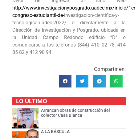
favor de ingresar al sitio web
http://www.investigacionyposgrado.uadec.mx/inicio/1er-
congreso-estudiantil-de-
investigacion-cientifica-y-
tecnologica-uadec-2022/ o directamente a la
Dirección de Investigación y Posgrado, ubicada en
la Unidad Campo Redondo edificio “D” o
comunicarse a los teléfonos (844) 410 02 78, 414
85 82 y 412 90 94.
Compartir en:
LO ÚLTIMO
Arrancan obras de construcción del
colector Casa Blanca
A LA BÁSCULA