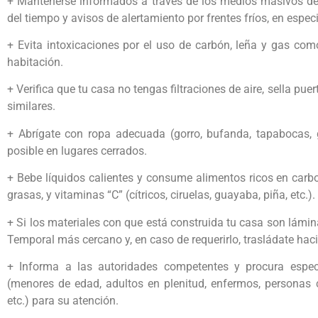
+ Mantenerse informados a través de los medios masivos de 
del tiempo y avisos de alertamiento por frentes fríos, en espec
+ Evita intoxicaciones por el uso de carbón, leña y gas como
habitación.
+ Verifica que tu casa no tengas filtraciones de aire, sella pu
similares.
+ Abrígate con ropa adecuada (gorro, bufanda, tapabocas, 
posible en lugares cerrados.
+ Bebe líquidos calientes y consume alimentos ricos en carboh
grasas, y vitaminas “C” (cítricos, ciruelas, guayaba, piña, etc.).
+ Si los materiales con que está construida tu casa son láminas
Temporal más cercano y, en caso de requerirlo, trasládate haci
+ Informa a las autoridades competentes y procura espec
(menores de edad, adultos en plenitud, enfermos, personas c
etc.) para su atención.