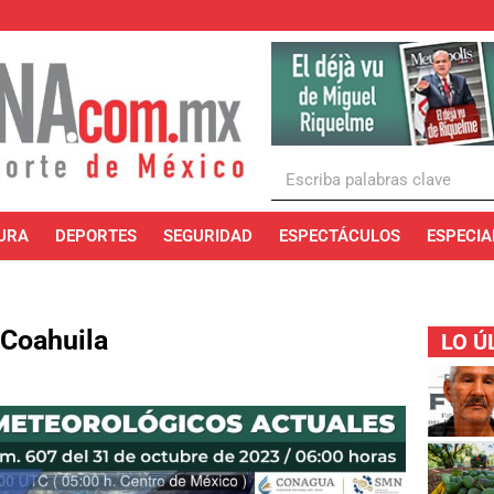
URA
DEPORTES
SEGURIDAD
ESPECTÁCULOS
ESPECIA
 Coahuila
LO Ú