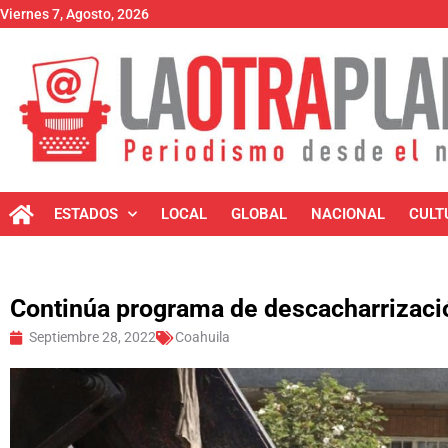
Viernes 7, Agosto, 2026
ESTADOS
LOCAL
GLOBAL
NACIONAL
CULT
Continúa programa de descacharrizació
Septiembre 28, 2022
Coahuila