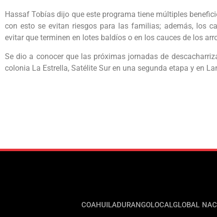
Hassaf Tobías dijo que este programa tiene múltiples beneficios
con esto se evitan riesgos para las familias; además, los
evitar que terminen en lotes baldíos o en los cauces de los arr
Se dio a conocer que las próximas jornadas de descacharriz
colonia La Estrella, Satélite Sur en una segunda etapa y en La
COAHUILA
DURANGO
LOCAL
GLOBAL
NAC