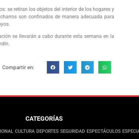
: se retiran los objetos del interior de los hogares y
 cacharros son confinados de manera adecuada para
oyos.
ación se llevarán a cabo durante esta semana en la
ndín.
Compartir en:
CATEGORÍAS
IONAL
CULTURA
DEPORTES
SEGURIDAD
ESPECTÁCULOS
ESPECI