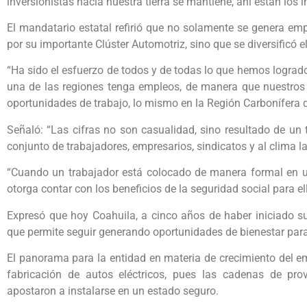
inversionistas hacia nuestra tierra se mantiene, ahí están los
El mandatario estatal refirió que no solamente se genera emp
por su importante Clúster Automotriz, sino que se diversificó el
“Ha sido el esfuerzo de todos y de todas lo que hemos lograd
una de las regiones tenga empleos, de manera que nuestros h
oportunidades de trabajo, lo mismo en la Región Carbonífera qu
Señaló: “Las cifras no son casualidad, sino resultado de un t
conjunto de trabajadores, empresarios, sindicatos y al clima la
“Cuando un trabajador está colocado de manera formal en un
otorga contar con los beneficios de la seguridad social para el
Expresó que hoy Coahuila, a cinco años de haber iniciado su
que permite seguir generando oportunidades de bienestar par
El panorama para la entidad en materia de crecimiento del e
fabricación de autos eléctricos, pues las cadenas de prov
apostaron a instalarse en un estado seguro.