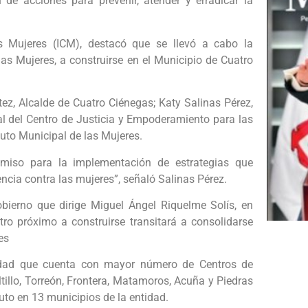
de acciones para prevenir, atender y erradicar la
las Mujeres (ICM), destacó que se llevó a cabo la
las Mujeres, a construirse en el Municipio de Cuatro
tez, Alcalde de Cuatro Ciénegas; Katy Salinas Pérez,
al del Centro de Justicia y Empoderamiento para las
tuto Municipal de las Mujeres.
omiso para la implementación de estrategias que
encia contra las mujeres”, señaló Salinas Pérez.
bierno que dirige Miguel Ángel Riquelme Solís, en
ro próximo a construirse transitará a consolidarse
es
ntidad que cuenta con mayor número de Centros de
illo, Torreón, Frontera, Matamoros, Acuña y Piedras
uto en 13 municipios de la entidad.