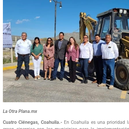
La Otra Plana.mx
Cuatro Ciénegas, Coahuila.-
En Coahuila es una prioridad l