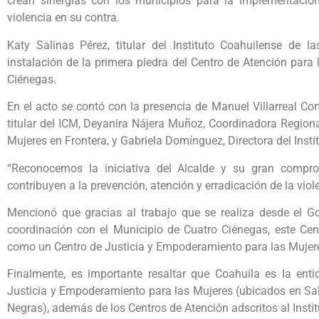
crean sinergias con los municipios para la implementación 
violencia en su contra.
Katy Salinas Pérez, titular del Instituto Coahuilense de 
instalación de la primera piedra del Centro de Atención para 
Ciénegas.
En el acto se contó con la presencia de Manuel Villarreal Cor
titular del ICM, Deyanira Nájera Muñoz, Coordinadora Region
Mujeres en Frontera, y Gabriela Domínguez, Directora del Insti
“Reconocemos la iniciativa del Alcalde y su gran compr
contribuyen a la prevención, atención y erradicación de la viol
Mencionó que gracias al trabajo que se realiza desde el Go
coordinación con el Municipio de Cuatro Ciénegas, este Cent
como un Centro de Justicia y Empoderamiento para las Mujer
Finalmente, es importante resaltar que Coahuila es la e
Justicia y Empoderamiento para las Mujeres (ubicados en Salt
Negras), además de los Centros de Atención adscritos al Instit