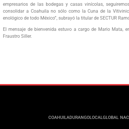
empresarios de las bodegas y casas vinícolas, seguiremo
consolidar a Coahuila no sólo como la Cuna de la Vitivini
enológico de todo México”, subrayó la titular de SECTUR Ra
El mensaje de bienvenida estuvo a cargo de Mario Mata, en 
Fraustro Siller.
COAHUILA
DURANGO
LOCAL
GLOBAL
NAC