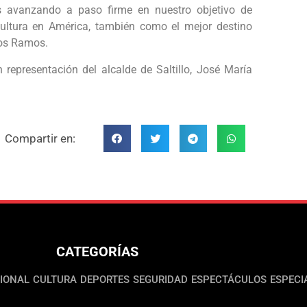
s avanzando a paso firme en nuestro objetivo de
cultura en América, también como el mejor destino
mos Ramos.
representación del alcalde de Saltillo, José María
Compartir en:
CATEGORÍAS
IONAL
CULTURA
DEPORTES
SEGURIDAD
ESPECTÁCULOS
ESPECI