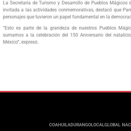
La Secretaria de Turismo y Desarrollo de Pueblos Mágicos
invitada a las actividades conmemorativas, destacó que Parr
personajes que tuvieron un papel fundamental en la democraci
“Esto es parte de la grandeza de nuestros Pueblos Mágic
sumamos a la celebración del 150 Aniversario del natalicio 
México”, expresó.
COAHUILA
DURANGO
LOCAL
GLOBAL
NAC