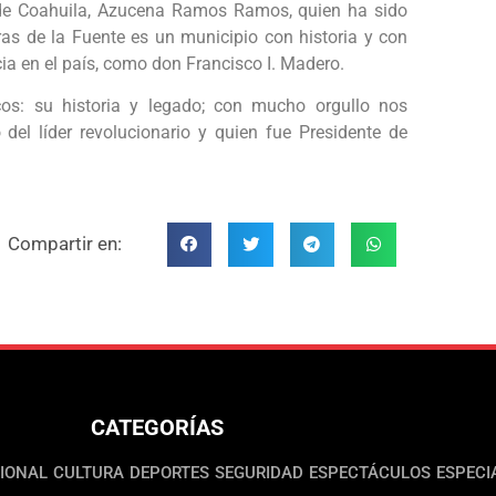
 de Coahuila, Azucena Ramos Ramos, quien ha sido
as de la Fuente es un municipio con historia y con
a en el país, como don Francisco I. Madero.
os: su historia y legado; con mucho orgullo nos
del líder revolucionario y quien fue Presidente de
Compartir en:
CATEGORÍAS
IONAL
CULTURA
DEPORTES
SEGURIDAD
ESPECTÁCULOS
ESPECI