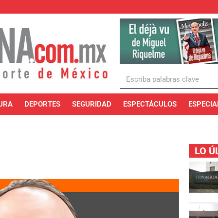
URA
DEPORTES
SEGURIDAD
ESPECTÁCULOS
ESPECIA
LO Ú