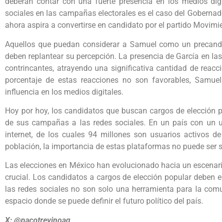
deberán contar con una fuerte presencia en los medios digi
sociales en las campañas electorales es el caso del Gobernad
ahora aspira a convertirse en candidato por el partido Movimi
Aquellos que puedan considerar a Samuel como un precandid
deben replantear su percepción. La presencia de García en las
contrincantes, atrayendo una significativa cantidad de reacc
porcentaje de estas reacciones no son favorables, Samu
influencia en los medios digitales.
Hoy por hoy, los candidatos que buscan cargos de elección p
de sus campañas a las redes sociales. En un país con un u
internet, de los cuales 94 millones son usuarios activos de
población, la importancia de estas plataformas no puede ser
Las elecciones en México han evolucionado hacia un escenari
crucial. Los candidatos a cargos de elección popular deben 
las redes sociales no son solo una herramienta para la comun
espacio donde se puede definir el futuro político del país.
X: @pacotrevinoag