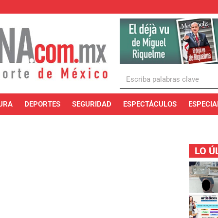
URA
DEPORTES
SEGURIDAD
ESPECTÁCULOS
ESPECIA
LO Ú