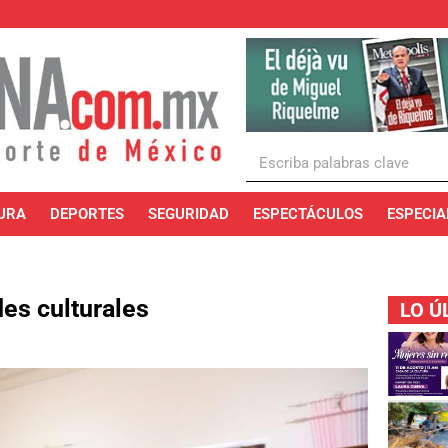
URA
DEPORTES
SEGURIDAD
ESPECTÁCULOS
ESPECIA
des culturales
LO Ú