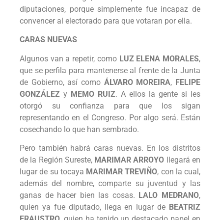
diputaciones, porque simplemente fue incapaz de
convencer al electorado para que votaran por ella.
CARAS NUEVAS
Algunos van a repetir, como
LUZ ELENA MORALES
,
que se perfila para mantenerse al frente de la Junta
de Gobierno, así como
ÁLVARO MOREIRA
,
FELIPE
GONZÁLEZ
y
MEMO RUIZ
. A ellos la gente si les
otorgó su confianza para que los sigan
representando en el Congreso. Por algo será. Están
cosechando lo que han sembrado.
Pero también habrá caras nuevas. En los distritos
de la Región Sureste,
MARIMAR ARROYO
llegará en
lugar de su tocaya
MARIMAR TREVIÑO
, con la cual,
además del nombre, comparte su juventud y las
ganas de hacer bien las cosas.
LALO MEDRANO
,
quien ya fue diputado, llega en lugar de
BEATRIZ
FRAUSTRO
, quien ha tenido un destacado papel en