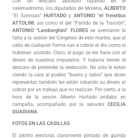
Con un descaro absoluto rayando en el
valemadrismo, los diputados de Morena,
ALBERTO
“El Sonrisas”
HURTADO
y
ANTONIO
“
el frenético
ATTOLINI
, así como el del “Partido de la Traición”,
ANTONIO “Lamborghini” FLORES
se aventaron la
falta a la sesión del Congreso de este martes, que al
cabo de cualquier forma van a cobrar el día como si
hubieran asistido. Claro, el pago se les hace con el
dinero de nuestros impuestos. Y todavía tienen el
descaro de pretender la reelección. No sólo le están
viendo la cara al pueblo “bueno y sabio” que dicen
representar; también les están robando su dinero al
cobrar por un trabajo que no realizan. Por cierto, a la
hora de la sesión Alberto Hurtado andaba en
campaña, acompañado por la senador
CECILIA
GUADIANA
.
FOTOS EN LAS CASILLAS
El árbitro electoral, claramente pintado de guinda