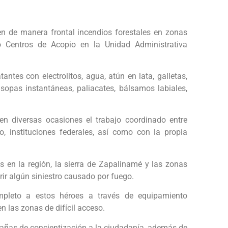
n de manera frontal incendios forestales en zonas
có Centros de Acopio en la Unidad Administrativa
ntes con electrolitos, agua, atún en lata, galletas,
 sopas instantáneas, paliacates, bálsamos labiales,
o en diversas ocasiones el trabajo coordinado entre
o, instituciones federales, así como con la propia
s en la región, la sierra de Zapalinamé y las zonas
ir algún siniestro causado por fuego.
mpleto a estos héroes a través de equipamiento
n las zonas de difícil acceso.
pañas de concientización a la ciudadanía, además de