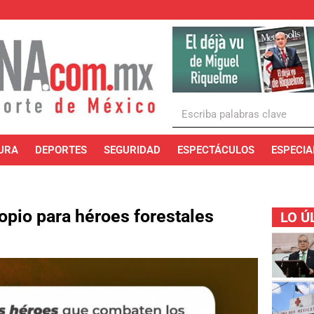
URA
DEPORTES
SEGURIDAD
ESPECTÁCULOS
ESPECIA
copio para héroes forestales
LO Ú