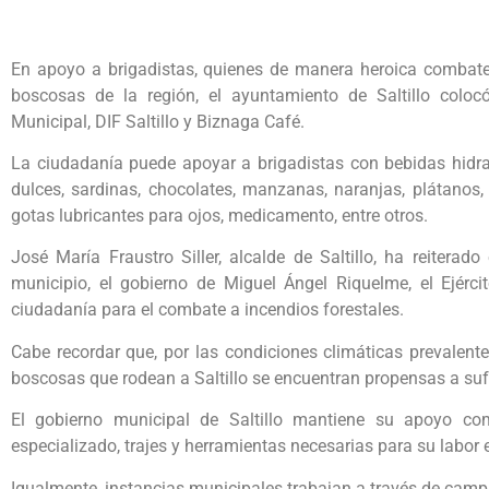
En apoyo a brigadistas, quienes de manera heroica combate
boscosas de la región, el ayuntamiento de Saltillo colo
Municipal, DIF Saltillo y Biznaga Café.
La ciudadanía puede apoyar a brigadistas con bebidas hidrata
dulces, sardinas, chocolates, manzanas, naranjas, plátanos,
gotas lubricantes para ojos, medicamento, entre otros.
José María Fraustro Siller, alcalde de Saltillo, ha reiterad
municipio, el gobierno de Miguel Ángel Riquelme, el Ejércit
ciudadanía para el combate a incendios forestales.
Cabe recordar que, por las condiciones climáticas prevalente
boscosas que rodean a Saltillo se encuentran propensas a sufr
El gobierno municipal de Saltillo mantiene su apoyo co
especializado, trajes y herramientas necesarias para su labor e
Igualmente, instancias municipales trabajan a través de cam