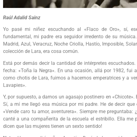
Raúl Adalid Sainz
Yo pasé mi niñez escuchando al «Flaco de Oro», sí, es
fundamental, mi padre era seguidor irredento de su música
Madrid, Azul, Veracruz, Noche Criolla, Hastío, Imposible, S
colección de Lara, era cosa común.
Está por demás decir la cantidad de intérpretes escuchados.
fecha: «Toña la Negra». En una ocasión, allá por 1982, fui
como chotis de Lara, fuimos a hacernos emperatrices y a ve
Lavapies».
Y, por supuesto, a darnos un agasajo postinero en «Chicote». 
Sí, a mí me llegó esa música por mi padre. He de decir que 
«Vende caro tu amor, aventurera». Siempre me preguntaba: ¿q
canté a una compañerita de la escuela el estribillo. Ella me 
dicen que las mujeres tienen un sexto sentido!