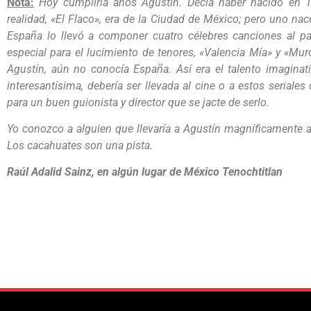
Nota:
Hoy cumpliría años Agustín. Decía haber nacido en Tl
realidad, «El Flaco», era de la Ciudad de México; pero uno na
España lo llevó a componer cuatro célebres canciones al país
especial para el lucimiento de tenores, «Valencia Mía» y «Mu
Agustín, aún no conocía España. Así era el talento imagina
interesantísima, debería ser llevada al cine o a estos seriales 
para un buen guionista y director que se jacte de serlo.
Yo conozco a alguien que llevaría a Agustín magníficamente a 
Los cacahuates son una pista.
Raúl Adalid Sainz, en algún lugar de México Tenochtitlan