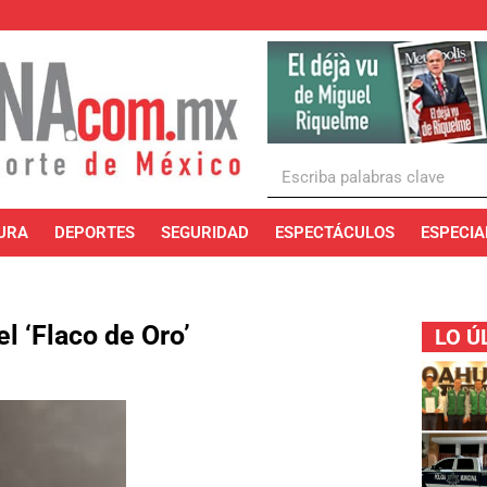
URA
DEPORTES
SEGURIDAD
ESPECTÁCULOS
ESPECIA
l ‘Flaco de Oro’
LO Ú