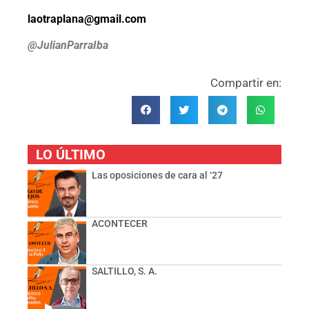
laotraplana@gmail.com
@JulianParraIba
Compartir en:
LO ÚLTIMO
Las oposiciones de cara al ‘27
ACONTECER
SALTILLO, S. A.